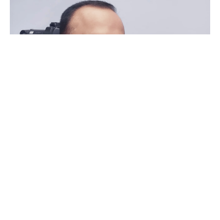
Los Mochis, Ahome, Sinaloa a 07 de Enero de 2026.-
El
alcalde de Ahome, Antonio Menéndez de Llano Bermúdez,
ha descartado que el fentanilo represente un problema de
consumo en el municipio. En respuesta a declaraciones
recientes de la secretaria de las Mujeres, Melissa Estavillo
Zavala, que lo calificaban como uno de los principales
problemas de adicciones en la región, Menéndez afirmó