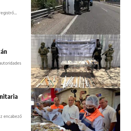
registró…
cán
 autoridades
nitaria
ez encabezó