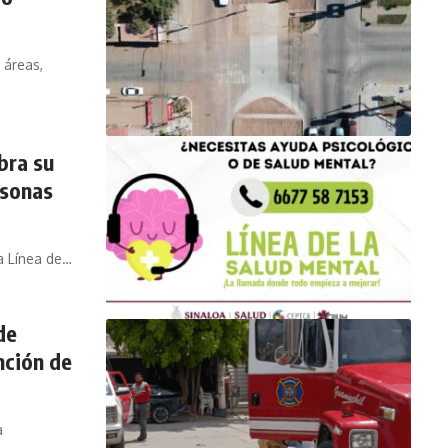
 áreas,
bra su
rsonas
la Línea de…
de
nción de
a