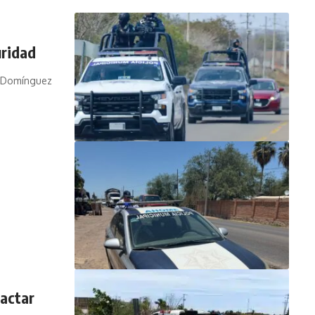
uridad
os Domínguez
pactar