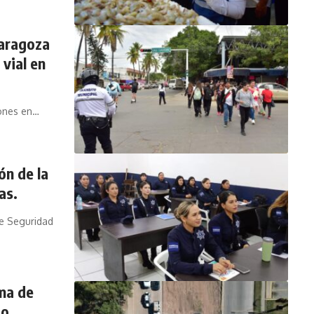
Zaragoza
vial en
tones en…
ón de la
as.
de Seguridad
ma de
io