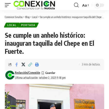
Aa
Conexion Sinaloa
>
Blog
>
Local
>
Se cumple un anhelo histórico: inauguran taquilla del Chepe en El Fuerte.
LOCAL
PORTADA
Se cumple un anhelo histórico:
inauguran taquilla del Chepe en El
Fuerte.
3 min de lectura.
Redacción/Conexión
Última actualización: octubre 2, 2025 9:18 pm