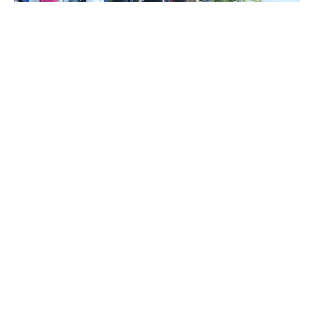
Los Mochis, Sinaloa a 10 de Mayo de 2026.-
Los
establecimientos de mayor envergadura en esta ciudad
mostraron una ocupación sin precedentes durante la
jornada dedicada a las madres, atrayendo a familias desde
tempranas horas para compartir desayunos y convivencia
familiar. Las mesas completamente ocupadas,
estacionamientos saturados y largas filas de espera fueron
la característica principal de la mayoría de los negocios
gastronómicos.
Contents