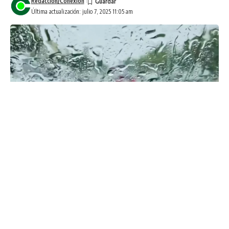
Redacción/Conexión
Última actualización: julio 7, 2025 11:05 am
Seguirán las lluvias en la mayoría de los municipios de
Sinaloa este
lunes 7 de julio
, ya que de acuerdo con el
Instituto Estatal de Protección Civil, será en la tarde cuando
comiencen a expandirse las
bandas nubosas
en la
entidad.
“Condiciones de cielo despejado a medio nublado se