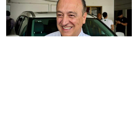
Campo pesquero El Colorado, Ahome, Sinaloa, México,
a 05 de Julio del 2025.-
El Presidente Municipal Antonio
Menéndez De Llano Bermúdez dijo que su compromiso es
hacer el mejor uso de los recursos públicos y entregar
cuentas claras para no tener observaciones en la revisión
de las cuentas, y poder acceder a más recursos para obras
en bienestar de los ahomenses.