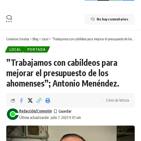
No hay comentarios
Conexion Sinaloa
>
Blog
>
Local
>
”Trabajamos con cabildeos para mejorar el presupuesto de los ahomenses”; Antonio Menéndez.
LOCAL
PORTADA
”Trabajamos con cabildeos para
mejorar el presupuesto de los
ahomenses”; Antonio Menéndez.
3 min de lectura.
Redacción/Conexión
Última actualización: julio 7, 2025 9:01 am