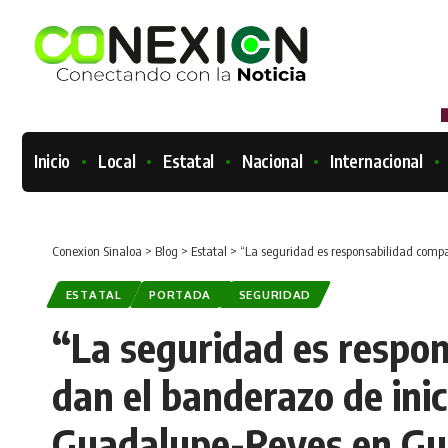
Inicio
Local
Estatal
Nacional
Internacional
Conexion Sinaloa
>
Blog
>
Estatal
>
“La seguridad es responsabilidad compar
ESTATAL
PORTADA
SEGURIDAD
“La seguridad es respon
dan el banderazo de inic
Guadalupe-Reyes en Gu