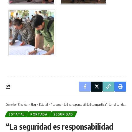
Conexion Sinaloa
>
Blog
>
Estatal
>
“La seguridad es responsabilidad compartida”, dan el banderazo de inicio del Operativo Guadalupe-Reyes en Guasave.
ESTATAL
PORTADA
SEGURIDAD
“La seguridad es responsabilidad