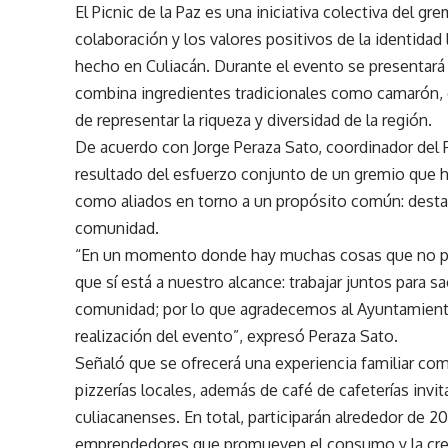
El Picnic de la Paz es una iniciativa colectiva del g
colaboración y los valores positivos de la identidad 
hecho en Culiacán. Durante el evento se presentará 
combina ingredientes tradicionales como camarón, c
de representar la riqueza y diversidad de la región.
De acuerdo con Jorge Peraza Sato, coordinador del Pr
resultado del esfuerzo conjunto de un gremio que ha
como aliados en torno a un propósito común: destaca
comunidad.
“En un momento donde hay muchas cosas que no po
que sí está a nuestro alcance: trabajar juntos para s
comunidad; por lo que agradecemos al Ayuntamiento
realización del evento”, expresó Peraza Sato.
Señaló que se ofrecerá una experiencia familiar com
pizzerías locales, además de café de cafeterías invi
culiacanenses. En total, participarán alrededor de 20
emprendedores que promueven el consumo y la crea