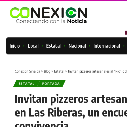
Inicio
Local
Estatal
Nacional
Internacional
Conexion Sinaloa
>
Blog
>
Estatal
>
Invitan pizzeros artesanales al “Picnic
ESTATAL
PORTADA
Invitan pizzeros artesan
en Las Riberas, un encu
convivencia