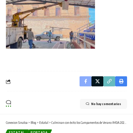
No hay comentarios
Conexion Sinaloa
>
Blog
>
Estatal
>
Culminan con éxito los Campamentos de Verano IMDA 2025 en Ahome.
ESTATAL
PORTADA