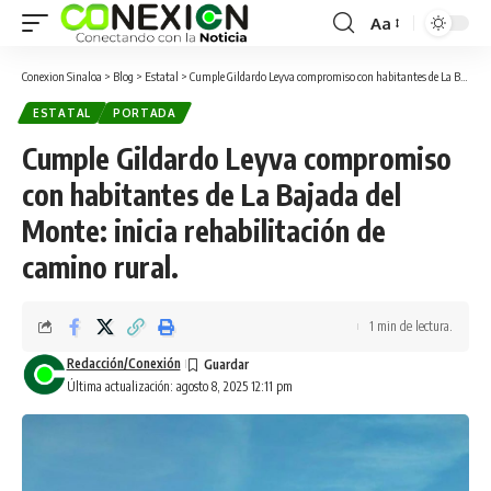
Aa
Conexion Sinaloa
>
Blog
>
Estatal
>
Cumple Gildardo Leyva compromiso con habitantes de La Bajada del Monte: inicia rehabilitación de camino rural.
ESTATAL
PORTADA
Cumple Gildardo Leyva compromiso
con habitantes de La Bajada del
Monte: inicia rehabilitación de
camino rural.
1 min de lectura.
Redacción/Conexión
Última actualización: agosto 8, 2025 12:11 pm