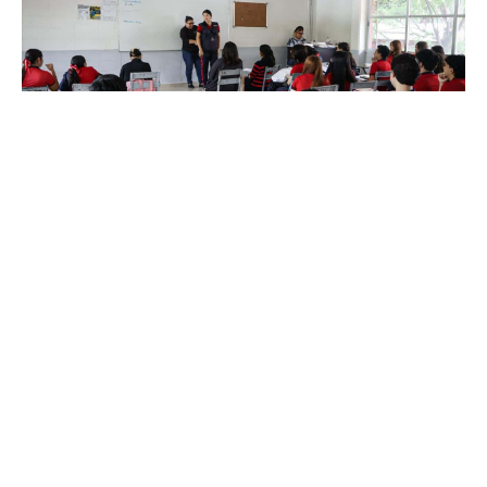
Culiacán, Sinaloa; 1 de octubre de 2025.-
Con el propósito de promover una juventud más informada
y responsable, el Sistema DIF Bienestar Culiacán llevó a
cabo una jornada del Programa de Prevención del
Embarazo en Adolescentes en las instalaciones del CBTIS
224.
La actividad estuvo dirigida a estudiantes de nivel medio
superior, a quienes se les compartió información sobre los
riesgos, consecuencias y responsabilidades que implica un