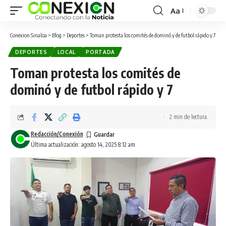
Aa
Conexion Sinaloa
>
Blog
>
Deportes
>
Toman protesta los comités de dominó y de futbol rápido y 7
DEPORTES
LOCAL
PORTADA
Toman protesta los comités de
dominó y de futbol rápido y 7
2 min de lectura.
Redacción/Conexión
Última actualización: agosto 14, 2025 8:12 am