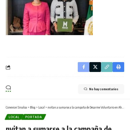
No hay comentarios
Conexion Sinaloa
>
Blog
>
Local
>
nvitan a sumarse a la campaña de Desarme Voluntario en Ahome
LOCAL
PORTADA
nvitan a sumarse a la campaña de