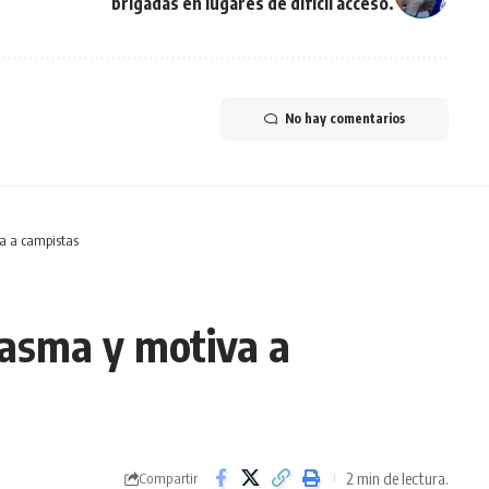
brigadas en lugares de difícil acceso.
No hay comentarios
a a campistas
iasma y motiva a
2 min de lectura.
Compartir