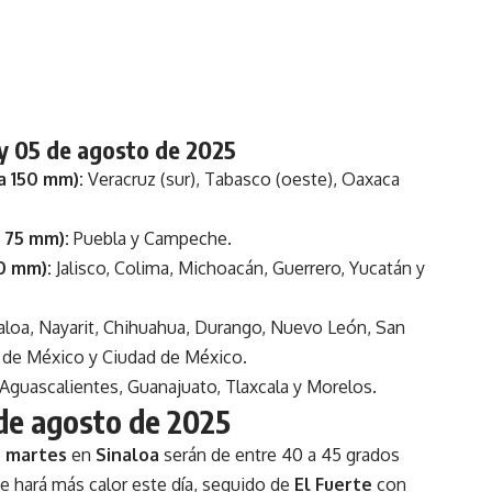
oy 05 de agosto de 2025
a 150 mm):
Veracruz (sur), Tabasco (oeste), Oaxaca
 75 mm):
Puebla y Campeche.
0 mm):
Jalisco, Colima, Michoacán, Guerrero, Yucatán y
aloa, Nayarit, Chihuahua, Durango, Nuevo León, San
o de México y Ciudad de México.
Aguascalientes, Guanajuato, Tlaxcala y Morelos.
de agosto de 2025
e
martes
en
Sinaloa
serán de entre 40 a 45 grados
 hará más calor este día, seguido de
El Fuerte
con