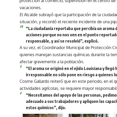
protección al comercio, supervisión en el centro de
vacaciones.
El Alcalde subrayó que la participación de la ciuda
situación, y recordó el reciente incidente de una pi
“La ciudadanía reportaba que percibía un aroma 
acciones porque no nos ven en el punto reportado
responsable, y así se resolvió”, explicó.
A su vez, el Coordinador Municipal de Protección Ci
quienes manejan sustancias químicas durante la te
afectar gravemente a la población.
“El aroma se originó en el ejido Louisiana y llegó
irresponsable no sólo pone en riesgo a quienes lo
Cosme Gallardo reiteró que en este periodo, en el 
actividades agrícolas, se requiere mayor responsabil
“Necesitamos del apoyo de las personas, pedimos
adecuado a sus trabajadores y apliquen las capac
estos químicos”, dijo.