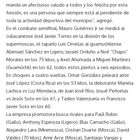
manda un afectuoso saludo a todos y los felicita por esta
función, es una persona que siempre está al pendiente de
toda la actividad deportiva del municipio”, agregó.
En el combate semifinal, Mauro Gutiérrez Jr se medirá al
culiacanense José Javier Torres en la división de los
supermoscas, el tapatío Luis Ornelas al guamuchilense
Abimael Sánchez en Ligero, Jassiel Orduño a Noé “Chapo”
Morales en los 75 kilos, y Axel Ahumada a Miguel Martínez
(Guamúchil) en los 62, todos estos pleitos a seis episodios.
En choques a cuatro vueltas, Omar González peleará ante
José López (Costa Rica) en los 53 kilos, la debutante Mariela
Lachica vs Luz Mondaca, de Juan José Ríos, Josué Peñuelas
vs Jesús Soto en los 67, y Tadeo Valenzuela vs Francisco
Javier Soto en los 60.
La empresa promotora busca rivales para Paúl Rubio
(Gallo), Anthony Espinoza (Ligero), Blas Camacho (Gallo),
Alejandro Lara (Minimosca), Cristian Duarte (Mosca), David
Valdez (70 kilos), Amir Arce (Mosca), Santiago Vargas y