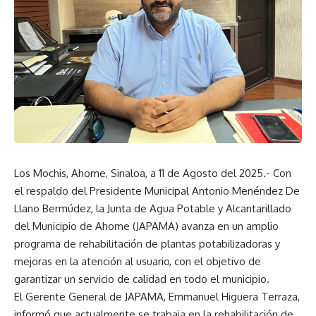
Los Mochis
,
Ahome,
Sinaloa, a
11
de
Agosto
del 202
5
.-
Con
el respaldo del Presidente Municipal Antonio Menéndez De
Llano Bermúdez, la Junta de Agua Potable y Alcantarillado
del Municipio de Ahome (JAPAMA) avanza en un amplio
programa de rehabilitación de plantas potabilizadoras y
mejoras en la atención al usuario, con el objetivo de
garantizar un servicio de calidad en todo el municipio.
El
G
erente
G
eneral de JAPAMA, Emmanuel Higuera Terraza,
informó que actualmente se trabaja en la rehabilitación de