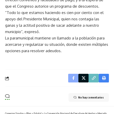
que el Congreso autorice un programa de descuentos.
“Todo lo que estamos haciendo es cien por ciento con el
apoyo del
Presidente
Municipal, quien nos contagia las
ganas y la actitud positiva de sacar adelante a nuestro
municipio”, expresó.
La
paramunicipal
mantiene un llamado a la población para
acercarse y regularizar su situación,
donde e
xisten múltiples
opciones para resolver adeudos
.
No hay comentarios
Conexion Sinaloa
>
Blog
>
Estatal
>
La Convención Nacional de Ejecutivos de Ventas y Mercadotecnia 2025 en Culiacán: un éxito rotundo