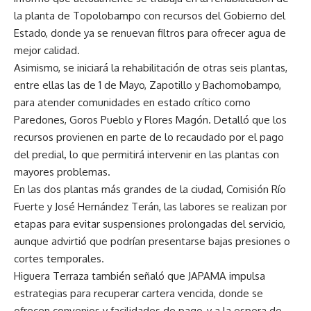
la planta de Topolobampo con recursos del Gobierno del
Estado, donde ya se
renuevan
filtros para ofrecer agua de
mejor calidad.
Asimismo, se iniciará la rehabilitación de otras seis plantas,
entre ellas las de 1 de
Mayo
, Zapotillo y
Bachomobampo
,
para atender comunidades en estado crítico como
Paredones,
Goros
Pueblo y Flores Magón.
Detalló que los
recursos provienen en parte de lo recaudado por el pago
del predial, lo que permitirá intervenir en las plantas con
mayores problemas.
En las dos plantas más grandes de la ciudad, Comisión Río
Fuerte y
José Hernández
Terán, las labores se realizan por
etapas para evitar suspensiones prolongadas del servicio,
aunque advirtió que podrían presentarse bajas presiones o
cortes temporales.
Higuera Terraza también señaló que JAPAMA impulsa
estrategias para recuperar cartera vencida,
donde se
ofrecen
convenios y facilidades de pago, y a la espera de