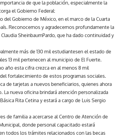
importancia de que la población, especialmente la
torga el Gobierno Federal:
so del
Gobierno de México
, en el marco de la
Cuarta
el país. Reconocemos y agradecemos profundamente la
a Claudia
Sheinbaum
Pardo
, que ha dado continuidad y
ualmente más de
130 mil estudiantes
en el estado de
ales
13 mil pertenecen al municipio de El Fuerte
.
o año esta cifra crezca en al menos
8 mil
del fortalecimiento de estos programas sociales.
ca de tarjetas a nuevos beneficiarios, quienes ahora
 La nueva oficina brindará atención personalizada
Básica Rita Cetina y estará a cargo de Luis Sergio
es de familia a acercarse al
Centro de Atención de
 Municipal, donde personal capacitado estará
en todos los trámites relacionados con las becas