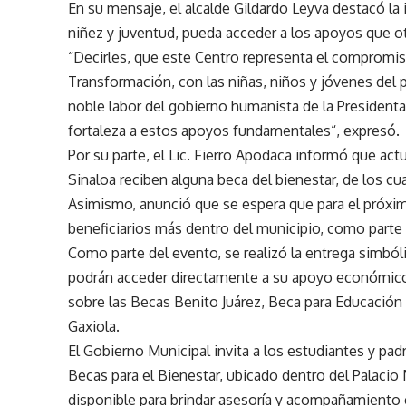
En su mensaje, el alcalde
Gildardo Leyva
destacó la 
niñez y juventud, pueda acceder a los apoyos que o
“
Decirles, que este Centro representa el compromi
Transformación
, con las niñas, niños y jóvenes d
noble labor del gobierno humanista de la President
fortale
za a estos apoyos fundamentales
“,
expresó.
Por su parte, el
Lic. Fierro Apodaca
informó que act
Sinaloa reciben alguna beca del bienestar, de los cu
Asimismo, anunció que se espera que para el próxim
beneficiarios más
dentro del municipio, como parte 
Como parte del evento, se realizó la entrega simbóli
podrán acceder directamente a su apoyo económico.
sobre las
Becas Benito Juárez
,
Beca par
a Educación 
Gaxiola.
El Gobierno Municipal invita a los estudiantes y padr
Becas para el Bienestar
, ubicado dentro del Palacio
disponible para brindar asesoría y acompañamiento 