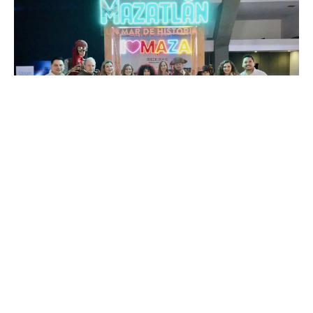
* De enero a septiembre de este año, en Sinaloa se han
realizado 104 eventos con 173,139 asistentes
Puebla, 25 de septiembre de 2025.- Sinaloa brilla con su
participación en el Congreso Nacional de la Industria de
Reuniones que se realiza del 24 al 27 de septiembre en la
ciudad de Puebla.