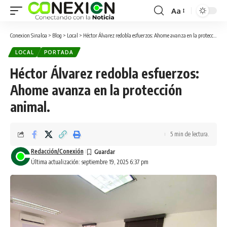
Aa
Conexion Sinaloa
>
Blog
>
Local
>
Héctor Álvarez redobla esfuerzos: Ahome avanza en la protección animal.
LOCAL
PORTADA
Héctor Álvarez redobla esfuerzos:
Ahome avanza en la protección
animal.
5 min de lectura.
Redacción/Conexión
Última actualización: septiembre 19, 2025 6:37 pm