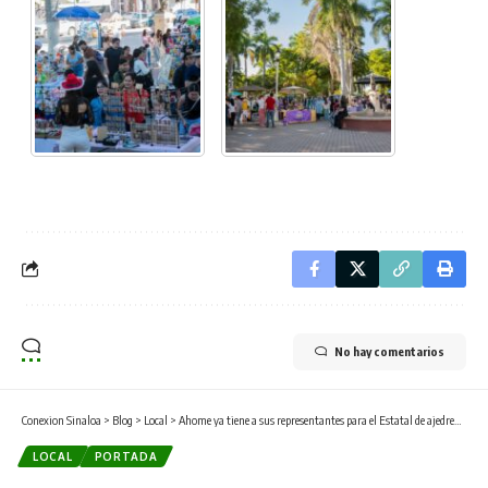
No hay comentarios
Conexion Sinaloa
>
Blog
>
Local
>
Ahome ya tiene a sus representantes para el Estatal de ajedrez de la Olimpiada Nacional 2026
LOCAL
PORTADA