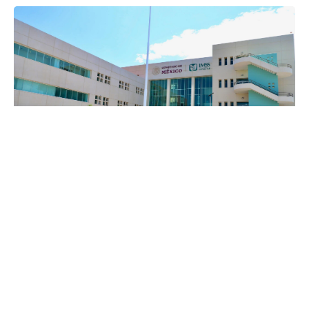
Culiacán, Sinaloa, 15 de julio del 2025.- El conato de incendio
registrado la mañana de este martes en el Nuevo Hospital
General de Culiacán ya se encuentra controlado y
afortunadamente no se registraron personas heridas,
informó el secretario de Salud, Dr. Cuitláhuac González