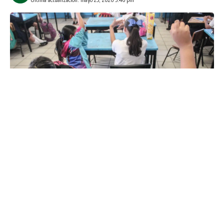
Culiacán, Sinaloa a 15 de Enero de 2025.-
Un colectivo
conformado por más de 500 madres de niños con autismo,
identificado como “Autismo Culiacán”, ha presentado una
iniciativa para modificar la Ley de Educación estatal con el
propósito de establecer un Programa Estatal de
Acompañamiento Educativo Inclusivo. Esta medida tiene
como finalidad mejorar significativamente la atención de