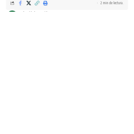
2 min de lectura.
Redacción/Conexión
Última actualización: noviembre 4, 2025 10:53 am
El Fuerte, Sinaloa, a 03 de noviembre del 2035.-
Refrendando su compromiso con la educación y el bienestar