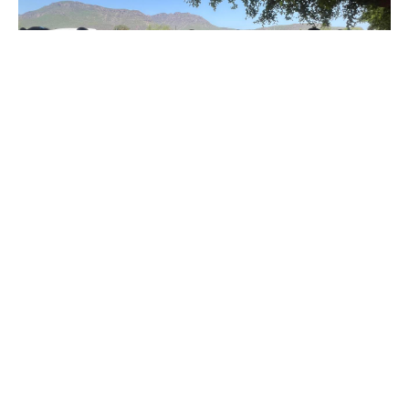
Goros Pueblo, Ahome, Sinaloa, México. A 05 de agosto
del 2025.-
A unos cuantos días de que familias de las
comunidades indígenas de Goros Pueblo y El Oro Pinto,
solicitaran al Alcalde Antonio Menéndez, que enviara
personal técnico para auxiliarlos en la problemática de
drenaje, agua y caminos, ya que los rezagos en dichos
servicios se están convirtiendo en problemas de salud y
seguridad, este martes acudieron los titulares de Bienestar,