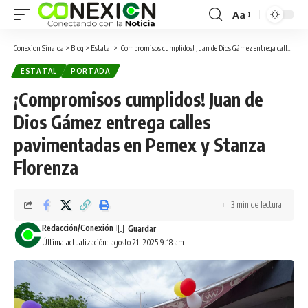
Aa
Conexion Sinaloa
>
Blog
>
Estatal
>
¡Compromisos cumplidos! Juan de Dios Gámez entrega calles pavimentadas en Pemex y Stanza Florenza
ESTATAL
PORTADA
¡Compromisos cumplidos! Juan de
Dios Gámez entrega calles
pavimentadas en Pemex y Stanza
Florenza
3 min de lectura.
Redacción/Conexión
Última actualización: agosto 21, 2025 9:18 am