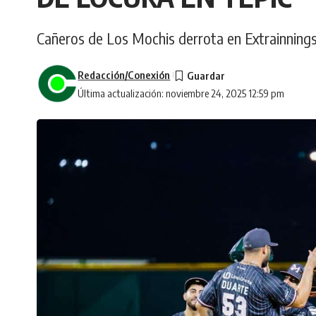
Cañeros de Los Mochis derrota en Extrainnings
Redacción/Conexión
Última actualización: noviembre 24, 2025 12:59 pm