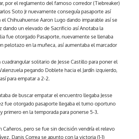
ar, por el reglamento del famoso corredor (Tiebreaker)
Carlos Soto Jr nuevamente conseguía pasaporte así
a el Chihuahuense Aaron Lugo dando imparable así se
z dando un elevado de Sacrificio así Anotaba la
ilia fue otorgado Pasaporte, nuevamente se llenaba
 un pelotazo en la muñeca, así aumentaba el marcador
uadrangular solitario de Jesse Castillo para poner el
 Valenzuela pegando Doblete hacia el Jardín izquierdo,
sí para empatar a 2-2.
ataba de buscar empatar el encuentro llegaba Jesse
quez fue otorgado pasaporte llegaba el turno oportuno
 y primero en la temporada para ponerse 5-3.
n Cañeros, pero se fue sin decisión vendría el relevo
ez, Danis Correa se apunto con la victoria (1-1)