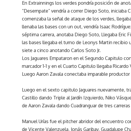
En Extrainnings los verdes pondría posición de anot
“Desempate” vendría a correr Diego Soto, iniciaba 
comenzaba la señal de ataque de los verdes, llegab
llenaba las bases con un out, vendría Isaac Rodrígue
séptima carrera, anotaba Diego Soto, Llegaba Eric F
las bases llegaba el turno de Leonys Martin recibio
siete a cinco anotando Carlos Soto Jr.
Los Jaguares Empataron en el Segundo Capitulo con c
marcador 1-1 y en el Cuarto Capitulo llegaba Ricardo
Luego Aaron Zavala conectaba imparable productor a
Luego en el sexto capitulo Jaguares nuevamente, tr
Castillo dando Triple al Jardín Izquierdo, Niko Vás
de Aaron Zavala dando Cuadranguar de tres carreras
Manuel Urías fue el pitcher abridor del encuentro co
de Vicente Valenzuela, Jonás Garibay, Guadalupe Cháv