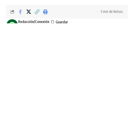
3 min de lectura.
Redacción/Conexión
Última actualización: noviembre 18, 2025 12:26 pm
Los Mochis, Ahome, Sinaloa. A 17 de Noviembre de