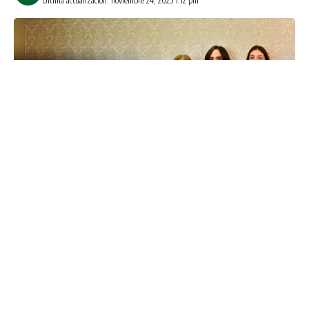
Última actualización: noviembre 24, 2025 1:12 pm
Los Mochis, Ahome, Sinaloa. A 24 de Noviembre de
2025.-
El próximo martes 2 de diciembre, de 10:00 a 20:30
horas, el Country Club de Los Mochis será sede de la edición
navideña de Lady Market, bazar que reunirá a alrededor de
90 marcas locales y donde, por primera vez, el Sistema DIF