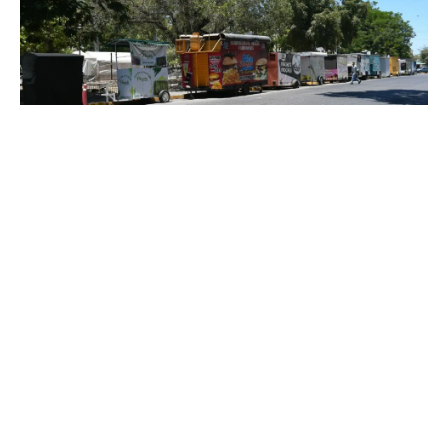
Los Mochis, Sinaloa a 23 de mayo de 2025.-
Tras las
acusaciones formuladas por un grupo de vendedores en la
Plazuela 27 de Septiembre sobre presuntos cobros fuera
de norma y riesgo de desalojos, la organización que agrupa
a los comerciantes del lugar emitió un pronunciamiento
público rechazando estas aseveraciones y expresando su
apoyo total a las regulaciones que establece la
administración municipal de Ahome.
En el documento divulgado durante la jornada de ayer
viernes, la agrupación enfatizó que la mayoría de sus