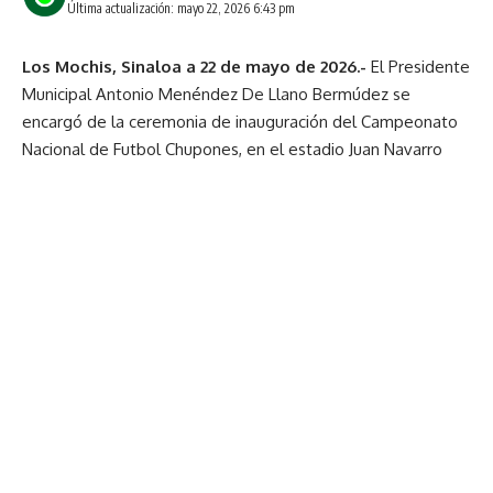
Última actualización: mayo 22, 2026 6:43 pm
Los Mochis, Sinaloa a 22 de mayo de 2026.-
El Presidente
Municipal Antonio Menéndez De Llano Bermúdez se
encargó de la ceremonia de inauguración del Campeonato
Nacional de Futbol Chupones, en el estadio Juan Navarro
Escoto de Los Mochis.
El evento rinde homenaje a Eduardo Cota Miranda, con la
participación de aproximadamente 15 equipos provenientes
de siete estados del país. En total suman 240 jugadores,
más sus familias e instructores, a quienes el Alcalde les dio
la bienvenida.
“Les deseo el mejor de los éxitos a todos y que su
estancia en nuestra ciudad de Los Mochis y lugares del
Municipio de Ahome sea de su agrado”
La toma de protesta a los jugadores estuvo a cargo del
presidente de la Asociación Estatal de Futbol, Miguel Félix.
Los estados participantes son Tamaulipas, Baja California