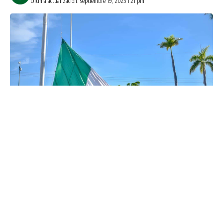
Última actualización: septiembre 19, 2025 1:21 pm
Los Mochis, Ahome, Sinaloa, a 19 de septiembre del 2025.-
Autoridades y ciudadanos ahomenses se congregaron en
Palacio Municipal para conmemorar el Día Nacional de
Protección Civil, donde el Alcalde Antonio Menéndez De
Llano Bermúdez, exaltó el valioso trabajo que realizan en