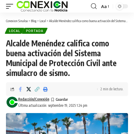
Aa
Conexion Sinaloa
>
Blog
>
Local
>
Alcalde Menéndez califica como buena activación del Sistema Municipal de Protección Civil ante simulacro de sismo.
LOCAL
PORTADA
Alcalde Menéndez califica como
buena activación del Sistema
Municipal de Protección Civil ante
simulacro de sismo.
2 min de lectura.
Redacción/Conexión
Última actualización: septiembre 19, 2025 1:24 pm