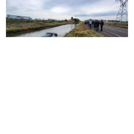
Zona Industrial, Sinaloa.-
Durante la mañana del sábado,
un incidente vial movilizó a los equipos de emergencia en
las proximidades del Libramiento Oriente. Un automóvil de
la marca Mustang, de tonalidad gris, terminó cayendo a una
obra hidráulica ubicada atrás del comercio conocido como la
Japonesa, en lo que comúnmente se conoce como un
canalazo.
El suceso fue reportado alrededor de las 08:15 horas. De