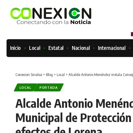
Inicio
Local
Estatal
Nacional
Internacional
Conexion Sinaloa
>
Blog
>
Local
>
Alcalde Antonio Menéndez instala Consejo 
LOCAL
PORTADA
Alcalde Antonio Menénd
Municipal de Protección 
efectos de Lorena