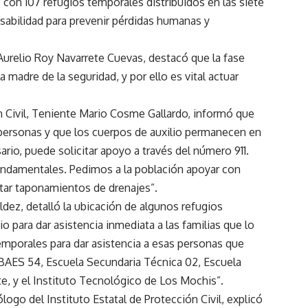
con 107 refugios temporales distribuidos en las siete
sabilidad para prevenir pérdidas humanas y
, Aurelio Roy Navarrete Cuevas, destacó que la fase
 madre de la seguridad, y por ello es vital actuar
n Civil, Teniente Mario Cosme Gallardo, informó que
l personas y que los cuerpos de auxilio permanecen en
sario, puede solicitar apoyo a través del número 911.
fundamentales. Pedimos a la población apoyar con
tar taponamientos de drenajes”.
dez, detalló la ubicación de algunos refugios
 para dar asistencia inmediata a las familias que lo
mporales para dar asistencia a esas personas que
AES 54, Escuela Secundaria Técnica 02, Escuela
, y el Instituto Tecnológico de Los Mochis”.
ogo del Instituto Estatal de Protección Civil, explicó