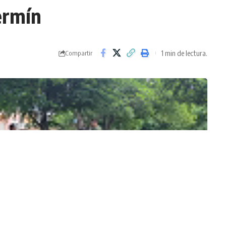
ermín
1 min de lectura.
Compartir