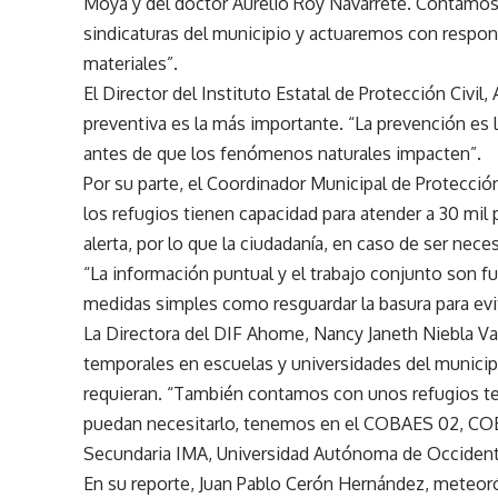
Moya y del doctor Aurelio Roy Navarrete. Contamos 
sindicaturas del municipio y actuaremos con respon
materiales”.
El Director del Instituto Estatal de Protección Civil
preventiva es la más importante. “La prevención es la
antes de que los fenómenos naturales impacten”.
Por su parte, el Coordinador Municipal de Protecció
los refugios tienen capacidad para atender a 30 mi
alerta, por lo que la ciudadanía, en caso de ser nece
“La información puntual y el trabajo conjunto son 
medidas simples como resguardar la basura para evi
La Directora del DIF Ahome, Nancy Janeth Niebla Val
temporales en escuelas y universidades del municipio
requieran. “También contamos con unos refugios te
puedan necesitarlo, tenemos en el COBAES 02, COB
Secundaria IMA, Universidad Autónoma de Occidente
En su reporte, Juan Pablo Cerón Hernández, meteoról