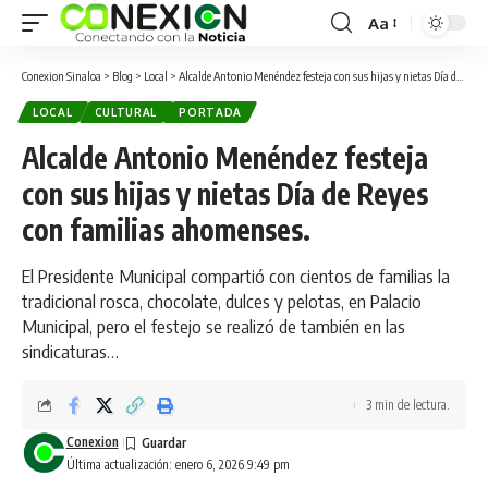
Aa
Conexion Sinaloa
>
Blog
>
Local
>
Alcalde Antonio Menéndez festeja con sus hijas y nietas Día de Reyes con familias ahomenses.
LOCAL
CULTURAL
PORTADA
Alcalde Antonio Menéndez festeja
con sus hijas y nietas Día de Reyes
con familias ahomenses.
El Presidente Municipal compartió con cientos de familias la
tradicional rosca, chocolate, dulces y pelotas, en Palacio
Municipal, pero el festejo se realizó de también en las
sindicaturas…
3 min de lectura.
Conexion
Última actualización: enero 6, 2026 9:49 pm