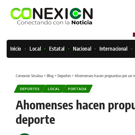
Inicio
Local
Estatal
Nacional
Internacional
Conexion Sinaloa
>
Blog
>
Deportes
>
Ahomenses hacen propuestas por un m
DEPORTES
LOCAL
PORTADA
Ahomenses hacen propu
deporte