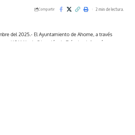
2 min de lectura.
Compartir
mbre del 2025.- El Ayuntamiento de Ahome, a través
n con JAPAMA y la Dirección de Tránsito, informó
rd Centenario, a un costado de las instalaciones de
redondo, detalló que el problema se originó por el
ubo que pasa por ese sector está colapsado y hay
 definir la reparación correspondiente. Mientras
a es una prioridad que se atenderá con el apoyo del
s Geovanny Villegas Achoy, informó que ya se aplican
o el Centenario; se hará doble circulación en uno de
e elementos de vialidad. Invitamos a la ciudadanía a
ciones buscan evitar que el asfalto se fracture y el