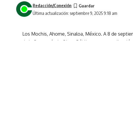
Redacción/Conexión
Última actualización: septiembre 9, 2025 9:18 am
Los Mochis, Ahome, Sinaloa, México. A 8 de septie
de la Secretaría de Obras Públicas y en coordinació
sobre la detección de un hundimiento en el Bouleva
Tránsito Municipal.
El Secretario de Obras Públicas, Jorge Isaac Islas Ar
colapso de una tubería en la zona. “Al parecer, el t
mucha fluidez de agua. JAPAMA revisará a fondo para
tanto, pedimos paciencia a la ciudadanía, ya que est
Presidente Municipal Antonio Menéndez”.
Por su parte, el Director de Tránsito Municipal, Lui
medidas preventivas en el área. “Estamos delimitand
los carriles, habrá conos, señalización y presencia d
usar vías alternas y tener paciencia, porque estas ac