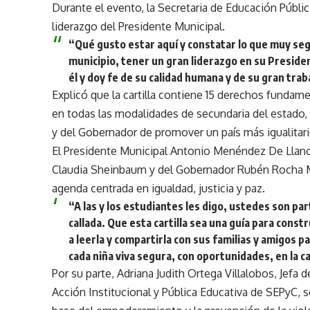
Durante el evento, la Secretaria de Educación Públic
liderazgo del Presidente Municipal.
“Qué gusto estar aquí y constatar lo que muy se
municipio, tener un gran liderazgo en su Presiden
él y doy fe de su calidad humana y de su gran tra
Explicó que la cartilla contiene 15 derechos fundam
en todas las modalidades de secundaria del estado,
y del Gobernador de promover un país más igualitari
El Presidente Municipal Antonio Menéndez De Llano
Claudia Sheinbaum y del Gobernador Rubén Rocha 
agenda centrada en igualdad, justicia y paz.
“A las y los estudiantes les digo, ustedes son p
callada. Que esta cartilla sea una guía para const
a leerla y compartirla con sus familias y amigos
cada niña viva segura, con oportunidades, en la c
Por su parte, Adriana Judith Ortega Villalobos, Jefa 
Acción Institucional y Pública Educativa de SEPyC,