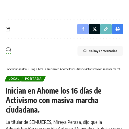
No hay comentarios
Conexion Sinaloa
>
Blog
>
Local
>
Inician en Ahome los 16 días de Activismo con masiva marcha ciudadana.
LOCAL
PORTADA
Inician en Ahome los 16 días de
Activismo con masiva marcha
ciudadana.
La titular de SEMUJERES, Mireya Peraza, dijo que la
Administración que preside Antonio Menéndez, trabaja como