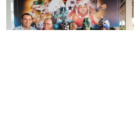
Los Mochis, Ahome, Sinaloa, México, 19 de noviembre de
2025 (IMDA).- Con el sensacional Mr. Iguana como figura
principal, el 13 diciembre llegará a Los Mochis la Caravana
AAA de lucha libre.
La estelar cartelera tendrá como sede el Centro de Usos
Múltiples a partir de la cinco de la tarde, donde la estrella
de la lucha mexicana y de la WWE en Estados Unidos hará
equipo como Niño Hamburguesa y Psycho Clown para