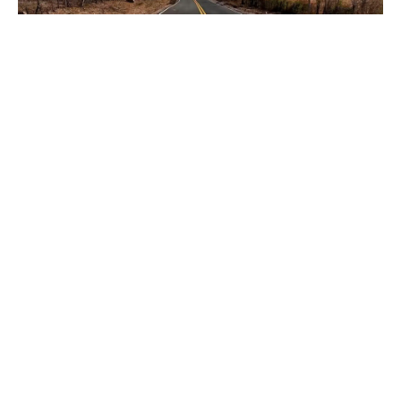
Culiacán, Sinaloa a 8 de mayo de 2026.-
La
administración estatal sinaloense logró concretar esta
semana un crédito por mil quinientos millones de pesos
destinado a inversión pública productiva. Este
financiamiento fue obtenido mediante un proceso
competitivo en el que participaron diversas instituciones
bancarias, consolidando la confianza del sector financiero en
la gestión de las finanzas estatales.
El monto será utilizado para fortalecer proyectos de
infraestructura, conectividad, seguridad y desarrollo social
distribuidos en los veinte municipios de Sinaloa. La