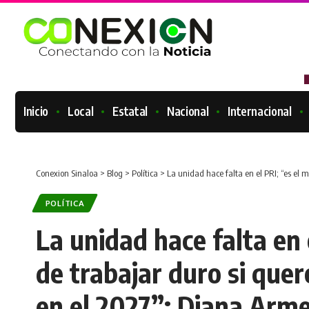
Inicio
Local
Estatal
Nacional
Internacional
Conexion Sinaloa
>
Blog
>
Política
>
La unidad hace falta en el PRI; “es el m
POLÍTICA
La unidad hace falta en
de trabajar duro si que
en el 2027”: Diana Arm