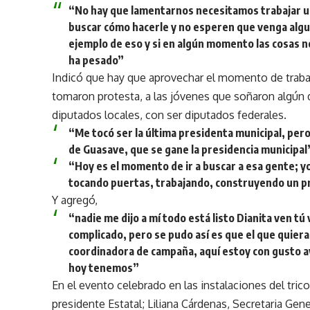
“No hay que lamentarnos necesitamos trabajar un
buscar cómo hacerle y no esperen que venga algu
ejemplo de eso y si en algún momento las cosas n
ha pesado”
Indicó que hay que aprovechar el momento de trabaj
tomaron protesta, a las jóvenes que soñaron algún d
diputados locales, con ser diputados federales.
“Me tocó ser la última presidenta municipal, per
de Guasave, que se gane la presidencia municipal
“Hoy es el momento de ir a buscar a esa gente; yo
tocando puertas, trabajando, construyendo un p
Y agregó,
“nadie me dijo a mí todo está listo Dianita ven tú v
complicado, pero se pudo así es que el que quiera
coordinadora de campaña, aquí estoy con gusto
hoy tenemos”
En el evento celebrado en las instalaciones del tric
presidente Estatal; Liliana Cárdenas, Secretaria Ge