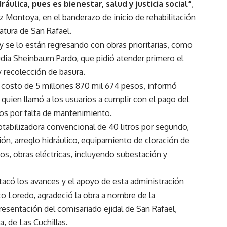
ulica, pues es bienestar, salud y justicia social”
,
ez Montoya, en el banderazo de inicio de rehabilitación
catura de San Rafael.
 y se lo están regresando con obras prioritarias, como
laudia Sheinbaum Pardo, que pidió atender primero el
y recolección de basura.
n costo de 5 millones 870 mil 674 pesos, informó
quien llamó a los usuarios a cumplir con el pago del
pos por falta de mantenimiento.
 potabilizadora convencional de 40 litros por segundo,
ión, arreglo hidráulico, equipamiento de cloración de
cos, obras eléctricas, incluyendo subestación y
stacó los avances y el apoyo de esta administración
o Loredo, agradeció la obra a nombre de la
sentación del comisariado ejidal de San Rafael,
a, de Las Cuchillas.