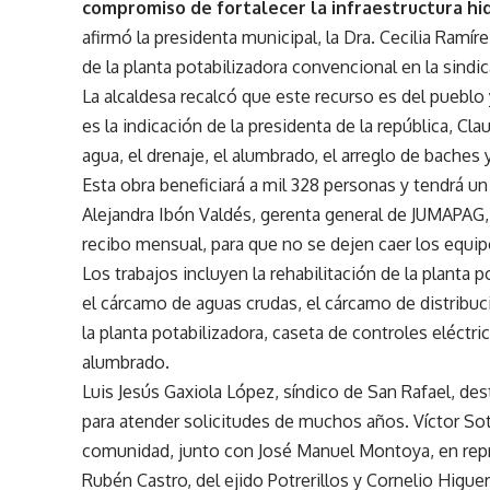
compromiso de fortalecer la infraestructura hidrá
afirmó la presidenta municipal, la Dra. Cecilia Ramír
de la planta potabilizadora convencional en la sindi
La alcaldesa recalcó que este recurso es del pueblo
es la indicación de la presidenta de la república, C
agua, el drenaje, el alumbrado, el arreglo de baches 
Esta obra beneficiará a mil 328 personas y tendrá u
Alejandra Ibón Valdés, gerenta general de JUMAPAG, 
recibo mensual, para que no se dejen caer los equi
Los trabajos incluyen la rehabilitación de la planta
el cárcamo de aguas crudas, el cárcamo de distribuc
la planta potabilizadora, caseta de controles eléctri
alumbrado.
Luis Jesús Gaxiola López, síndico de San Rafael, de
para atender solicitudes de muchos años. Víctor Sot
comunidad, junto con José Manuel Montoya, en repre
Rubén Castro, del ejido Potrerillos y Cornelio Higuer