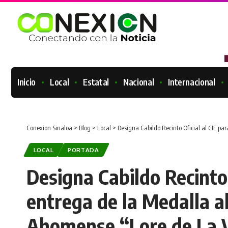
Inicio
Local
Estatal
Nacional
Internacional
Conexion Sinaloa
>
Blog
>
Local
>
Designa Cabildo Recinto Oficial al CIE pa
LOCAL
PORTADA
Designa Cabildo Recinto 
entrega de la Medalla a
Ahomense “Lore de La 