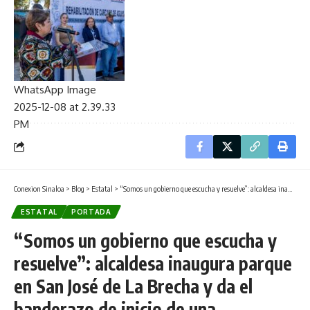
WhatsApp Image
2025-12-08 at 2.39.33
PM
Conexion Sinaloa
>
Blog
>
Estatal
>
“Somos un gobierno que escucha y resuelve”: alcaldesa inaugura parque en San José de La Brecha y da el banderazo de inicio de una techumbre en Vicente Guerrero
ESTATAL
PORTADA
“Somos un gobierno que escucha y
resuelve”: alcaldesa inaugura parque
en San José de La Brecha y da el
banderazo de inicio de una