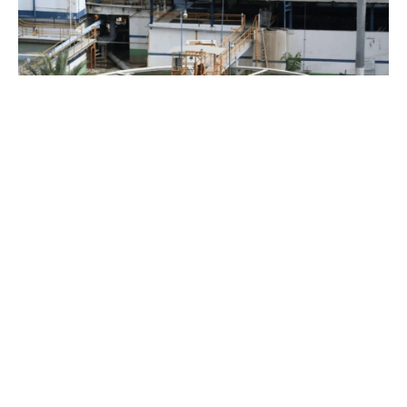
Los Mochis, Sinaloa.-
Residentes de la zona norte de Los
Mochis deberán prepararse para afectaciones en el
suministro de agua potable durante este martes, ya que la
Junta de Agua Potable y Alcantarillado del Municipio de
Ahome llevará a cabo trabajos de rehabilitación en la Planta
Potabilizadora Comisión Río Fuerte.
Los trabajos están programados entre las 9:00 de la
mañana y las 4:00 de la tarde, período en el cual se espera
una disminución en la presión del servicio en distintos