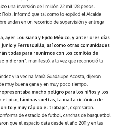
izo una inversión de 1 millón 22 mil 128 pesos.
ez Roiz, informó que tal como lo explicó el Alcalde
e andan en un recorrido de supervisión y entrega
, ayer Louisiana y Ejido México, y anteriores días
 Junio y Ferrusquilla, así como otras comunidades
arán todas para reunirnos con los comités de
ue pidieron”
, manifestó, a la vez que reconoció la
ndez y la vecina María Guadalupe Acosta, dijeron
n de muy buena gana y en muy poco tiempo.
representaba mucho peligro para los niños y los
l piso, láminas sueltas, la malla ciclónica de
onito y muy rápido el trabajo”
, expresaron.
conforma de estadio de futbol, canchas de basquetbol
eron que el espacio data desde el año 2011 y en las