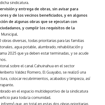
dicha sindicatura.
rvisión y entrega de obras, sin avisar para
ores y de los vecinos beneficiados, y en algunos
ción de algunas obras que se ejecutan con
ciudadanos, y cumplir los requisitos de la
 Municipal.
ras diversas, todas prioritarias para las familias
nales, agua potable, alumbrado, rehabilitación y
grama 2025 que ya deben estar terminadas, y se acude
inos.
atonal sobre el canal Cahuinahua en el sector
eriberto Valdez Romero, El Guayabo, se realizó una
ctura, colocar recubrimientos, acabados y limpieza, así
rrapante.
umbrado en el espacio multideportivo de la sindicatura
eficio para toda la comunidad.
s, informó que, en total en estas dos obras prioritarias