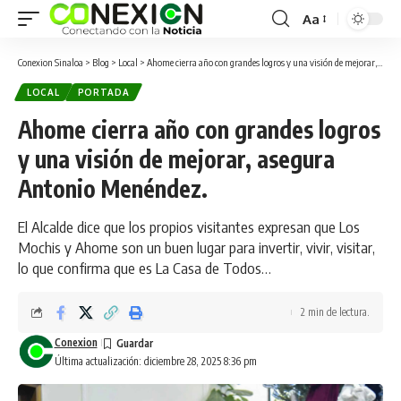
Aa
Conexion Sinaloa
>
Blog
>
Local
>
Ahome cierra año con grandes logros y una visión de mejorar, asegura Antonio Menéndez.
LOCAL
PORTADA
Ahome cierra año con grandes logros
y una visión de mejorar, asegura
Antonio Menéndez.
El Alcalde dice que los propios visitantes expresan que Los
Mochis y Ahome son un buen lugar para invertir, vivir, visitar,
lo que confirma que es La Casa de Todos…
2 min de lectura.
Conexion
Última actualización: diciembre 28, 2025 8:36 pm